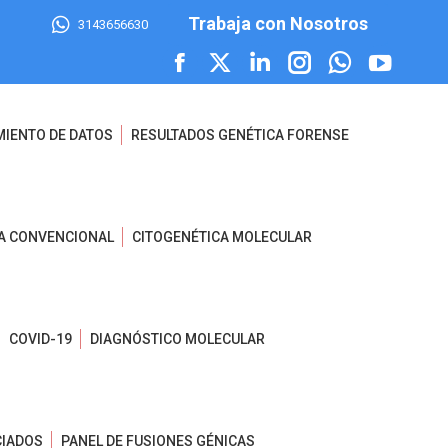
Trabaja con Nosotros
3143656630
Facebook
X
Linkedin
Instagram
Whatsapp
YouTube
page
page
page
page
page
page
MIENTO DE DATOS
RESULTADOS GENÉTICA FORENSE
opens
opens
opens
opens
opens
opens
in
in
in
in
in
in
new
new
new
new
new
new
A CONVENCIONAL
CITOGENÉTICA MOLECULAR
window
window
window
window
window
window
COVID-19
DIAGNÓSTICO MOLECULAR
CIADOS
PANEL DE FUSIONES GÉNICAS