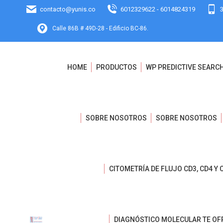
contacto@yunis.co
6012329622 - 6014824319
Calle 86B # 49D-28 - Edificio BC-86.
HOME
PRODUCTOS
WP PREDICTIVE SEARC
SOBRE NOSOTROS
SOBRE NOSOTROS
CITOMETRÍA DE FLUJO CD3, CD4 Y 
DIAGNÓSTICO MOLECULAR TE OF