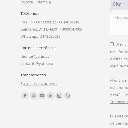
City *
Bogotá, Colombia
Teléfonos:
Message 
PBX: +57 6012329622 / 6014824319
Celulares: 3144548301 / 3009147905
Whatsapp: 3143656630
Al env
Correos electrónicos:
este form
cliente@yunis.co
y estás d
contacto@yunis.co
condicion
Transacciones
Al enviar
Pago de cotizaciones
este form
y estás d
Find us on:
Facebook
X
YouTube
Linkedin
Instagram
Whatsapp
Tratamien
page
page
page
page
page
page
opens
opens
opens
opens
opens
opens
Puedes co
in
in
in
in
in
in
de Servic