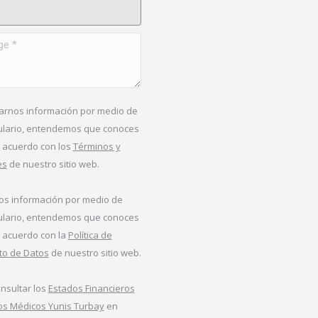
*
iarnos información por medio de
ulario, entendemos que conoces
e acuerdo con los
Términos y
es
de nuestro sitio web.
nos información por medio de
ulario, entendemos que conoces
e acuerdo con la
Política de
to de Datos
de nuestro sitio web.
nsultar los
Estados Financieros
ios Médicos Yunis Turbay
en