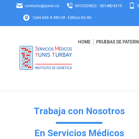
contacto@yunis.co
6012329622 - 6014824319
Calle 86B # 49D-28 - Edificio BC-86.
HOME
PRUEBAS DE PATERN
Trabaja con Nosotros
En Servicios Médicos