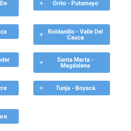
 De
Orito - Putumayo
uca
Roldanillo - Valle Del
Cauca
nder
Santa Marta -
Magdalena
cre
Tunja - Boyacá
are