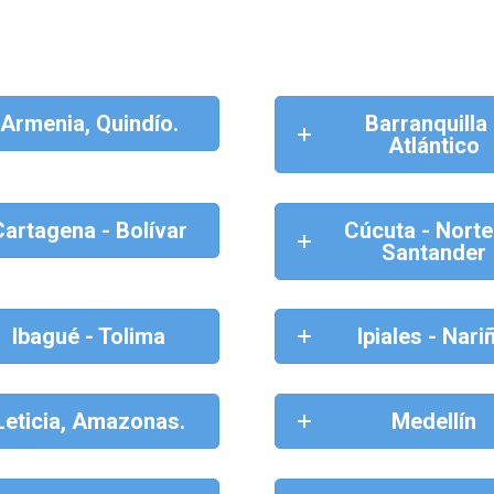
Armenia, Quindío.
Barranquilla 
Atlántico
Cartagena - Bolívar
Cúcuta - Norte
Santander
Ibagué - Tolima
Ipiales - Nari
Leticia, Amazonas.
Medellín