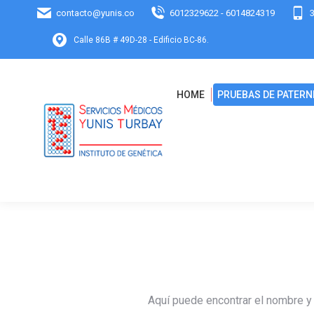
contacto@yunis.co
6012329622 - 6014824319
Calle 86B # 49D-28 - Edificio BC-86.
HOME
PRUEBAS DE PATERN
Aquí puede encontrar el nombre y 