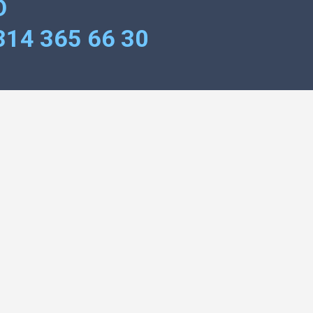
O
314 365 66 30