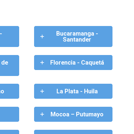
-
Bucaramanga -
Santander
 de
Florencia - Caquetá
ño
La Plata - Huila
Mocoa – Putumayo