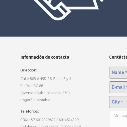
Información de contacto
Contáct
Dirección:
Name *
Calle 86B # 49D-28. Pisos 3 y 4
E-mail *
Edificio BC-86
(Avenida Suba con calle 86B)
City *
Bogotá, Colombia
Teléfonos:
Message 
PBX: +57 6012329622 / 6014824319
Celulares: 3144548301 / 3009147905