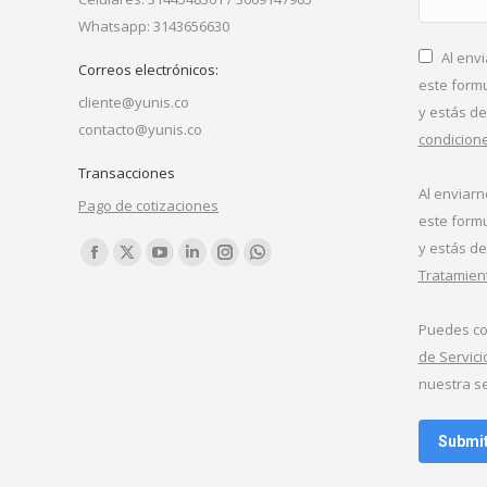
Whatsapp: 3143656630
Al env
Correos electrónicos:
este form
cliente@yunis.co
y estás d
contacto@yunis.co
condicion
Transacciones
Al enviar
Pago de cotizaciones
este form
y estás d
Find us on:
Facebook
X
YouTube
Linkedin
Instagram
Whatsapp
Tratamien
page
page
page
page
page
page
opens
opens
opens
opens
opens
opens
Puedes co
in
in
in
in
in
in
de Servic
new
new
new
new
new
new
nuestra se
window
window
window
window
window
window
Submi