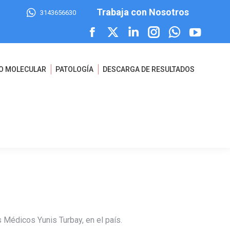
Trabaja con Nosotros
3143656630
Facebook
X
Linkedin
Instagram
Whatsapp
YouTube
page
page
page
page
page
page
O MOLECULAR
PATOLOGÍA
DESCARGA DE RESULTADOS
opens
opens
opens
opens
opens
opens
in
in
in
in
in
in
new
new
new
new
new
new
window
window
window
window
window
window
 Médicos Yunis Turbay, en el país.