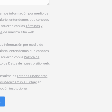
iarnos información por medio de
ulario, entendemos que conoces
e acuerdo con los
Términos y
es
de nuestro sitio web.
nos información por medio de
ulario, entendemos que conoces
e acuerdo con la
Política de
to de Datos
de nuestro sitio web.
nsultar los
Estados Financieros
ios Médicos Yunis Turbay
en
cción institucional.
t