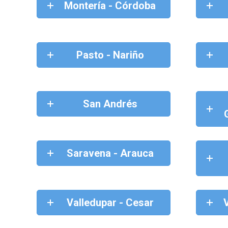
Montería - Córdoba
Pasto - Nariño
San Andrés
Saravena - Arauca
Valledupar - Cesar
V