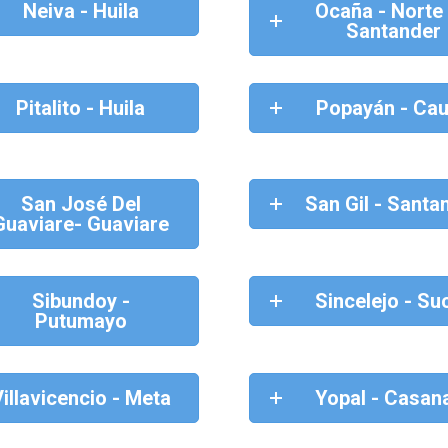
Neiva - Huila
Ocaña - Norte
Santander
Pitalito - Huila
Popayán - Ca
San José Del
San Gil - Santa
Guaviare- Guaviare
Sibundoy -
Sincelejo - Su
Putumayo
illavicencio - Meta
Yopal - Casan