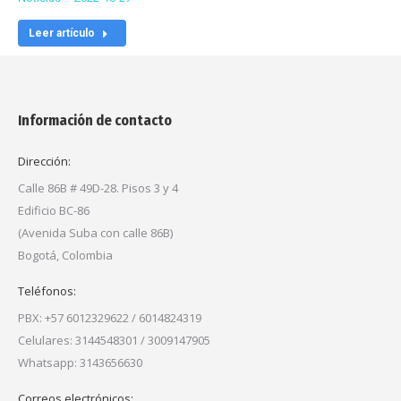
Leer artículo
Información de contacto
Dirección:
Calle 86B # 49D-28. Pisos 3 y 4
Edificio BC-86
(Avenida Suba con calle 86B)
Bogotá, Colombia
Teléfonos:
PBX: +57 6012329622 / 6014824319
Celulares: 3144548301 / 3009147905
Whatsapp: 3143656630
Correos electrónicos: