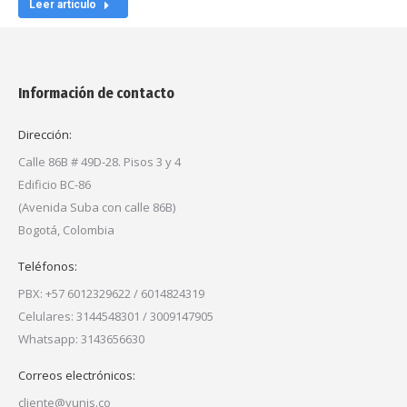
Leer artículo
Información de contacto
Dirección:
Calle 86B # 49D-28. Pisos 3 y 4
Edificio BC-86
(Avenida Suba con calle 86B)
Bogotá, Colombia
Teléfonos:
PBX: +57 6012329622 / 6014824319
Celulares: 3144548301 / 3009147905
Whatsapp: 3143656630
Correos electrónicos:
cliente@yunis.co